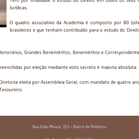
Tem por finalidade o estudo do Direito em todos os seus 
Jurídicas.
O quadro associativo da Academia é composto por 80 (oit
brasileiros e que tenham contribuído para o estudo do Dire
 Honorários, Grandes Beneméritos, Beneméritos e Correspondente
eenchidas por eleição mediante voto secreto e maioria absoluta.
iretoria eleita por Assembleia Geral, com mandato de quatro ano
Tesoureiro.
Rua João Moura, 313 – Bairro de Pinheiros