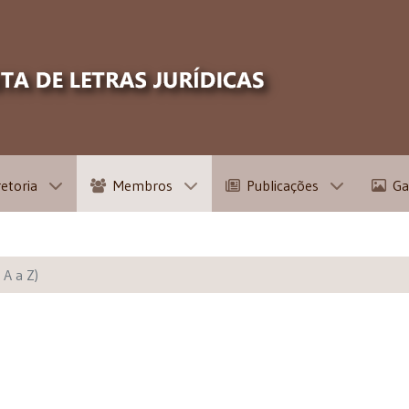
retoria
Membros
Publicações
Ga
 A a Z)