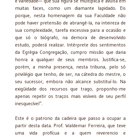
e variedade— que sua figura se multiplica e avulta em
muitas faces, como um diamante lapidado. Eis
porque, nesta homenagem da sua Faculdade não
pode haver pretensão de abrangê-la, na inteireza de
sua complexidade, tarefa excessiva para a ocasião e
que só o biógrafo, na demora de desenvolvido
estudo, poderá realizar. Intérprete dos sentimentos
da Egrégia Congregação, cumpro missão que daria
honra a qualquer de seus membros. Justifica-se,
porém, a minha presença, nesta tribuna, pelo só
privilégio que tenho, de ser, na cátedra do mestre, o
seu sucessor, embora não alcance substituí-lo. Na
exigüidade dos recursos que trago, proponho-me
apenas repetir os traços mais visíveis de seu perfil
inesquecível”.
Este é o patrono da cadeira que passo a ocupar a
partir desta data. Prof. Waldemar Ferreira, que teve
uma vida profícua e a quem reverencio e