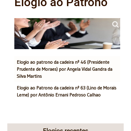
Elogio ao Patrono
Artigos
Título
Elogio ao patrono da cadeira nº 46 (Presidente
Prudente de Moraes) por Angela Vidal Gandra da
Silva Martins
Elogio ao Patrono da cadeira nº 63 (Lino de Morais
Leme) por Antônio Ernani Pedroso Calhao
Elogios recentes