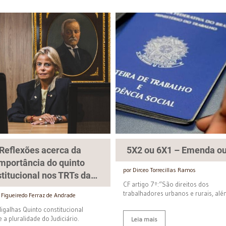
Reflexões acerca da
5X2 ou 6X1 – Emenda ou
mportância do quinto
por Dirceo Torrecillas Ramos
titucional nos TRTs da…
CF artigo 7º:“São direitos dos
trabalhadores urbanos e rurais, al
a Figueiredo Ferraz de Andrade
igalhas Quinto constitucional
e a pluralidade do Judiciário.
Leia mais