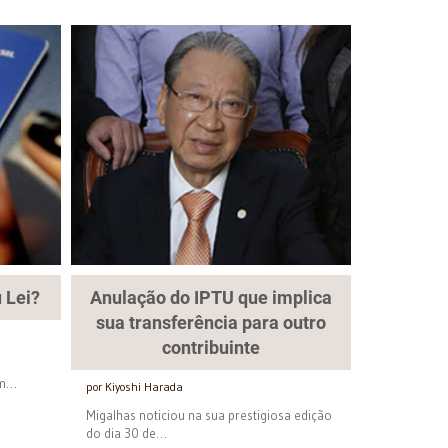
 Lei?
Anulação do IPTU que implica
sua transferência para outro
contribuinte
ém…
por Kiyoshi Harada
Migalhas noticiou na sua prestigiosa edição
do dia 30 de…