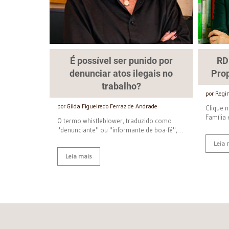
É possível ser punido por
RD
denunciar atos ilegais no
Pro
trabalho?
por Regi
por Gilda Figueiredo Ferraz de Andrade
Clique n
Família
O termo whistleblower, traduzido como
"denunciante" ou "informante de boa-fé",…
Leia 
Leia mais