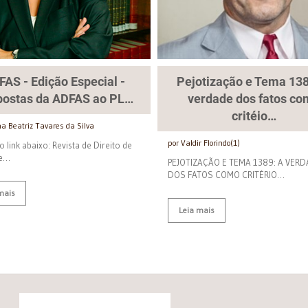
FAS - Edição Especial -
Pejotização e Tema 138
postas da ADFAS ao PL…
verdade dos fatos co
critéio…
na Beatriz Tavares da Silva
por Valdir Florindo(1)
o link abaixo: Revista de Direito de
 e…
PEJOTIZAÇÃO E TEMA 1389: A VER
DOS FATOS COMO CRITÉRIO…
mais
Leia mais