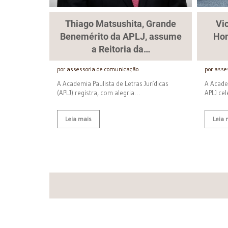
Thiago Matsushita, Grande
Vi
Benemérito da APLJ, assume
Hom
a Reitoria da…
por assessoria de comunicação
por asse
A Academia Paulista de Letras Jurídicas
A Academ
(APLJ) registra, com alegria…
APLJ ce
Leia mais
Leia 