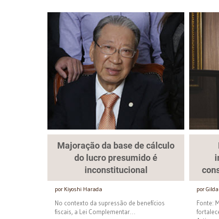
Majoração da base de cálculo
do lucro presumido é
i
inconstitucional
cons
por Kiyoshi Harada
por Gild
No contexto da supressão de benefícios
Fonte: M
fiscais, a Lei Complementar…
fortalec