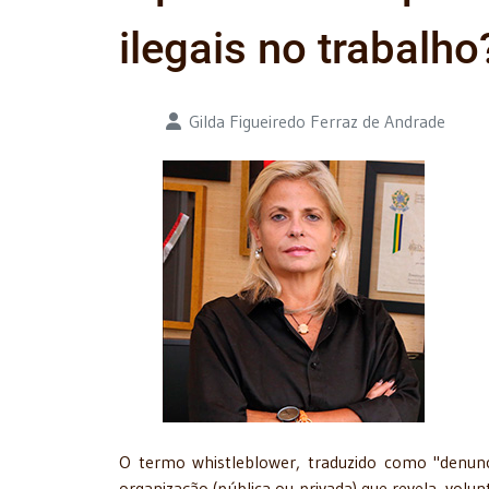
ilegais no trabalho
Detalhes
Gilda Figueiredo Ferraz de Andrade
O termo whistleblower, traduzido como "denunc
organização (pública ou privada) que revela, volu