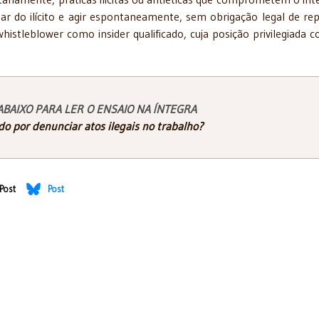
par do ilícito e agir espontaneamente, sem obrigação legal de rep
histleblower como insider qualificado, cuja posição privilegiada c
ABAIXO PARA LER O ENSAIO NA ÍNTEGRA
do por denunciar atos ilegais no trabalho?
Post
Post
da ADFAS ao PL 04-2025