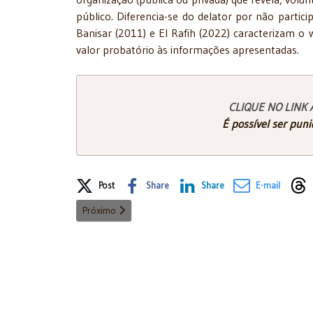
público. Diferencia-se do delator por não partici
Banisar (2011) e El Rafih (2022) caracterizam o w
valor probatório às informações apresentadas.
CLIQUE NO LINK 
É possível ser puni
Share on Social Media
Post
Share
Share
E-mail
Próximo artigo: RDFAS - Edição Especial - Propostas 
Próximo