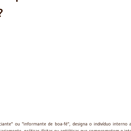
?
iante" ou "informante de boa-fé", designa o indivíduo interno
ntariamente, práticas ilícitas ou antiéticas que comprometem o int