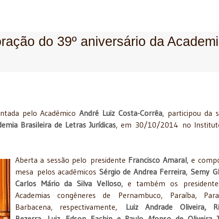
ração do 39º aniversário da Academ
entada pelo Acadêmico
André Luiz Costa-Corrêa
, participou da 
emia Brasileira de Letras Jurídicas
, em 30/10/2014 no Institut
Aberta a sessão pelo presidente
Francisco Amaral
, e comp
mesa pelos acadêmicos
Sérgio de Andrea Ferreira
,
Semy Gl
Carlos Mário da Silva Velloso
, e também os presidente
Academias congêneres de Pernambuco, Paraíba, Par
Barbacena, respectivamente,
Luiz Andrade Oliveira, R
Bezerra, Luiz Edson Fachin e Paulo Afonso de Oliveira J