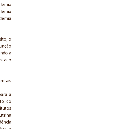
ademia
ademia
ademia
ito, o
função
ando a
Estado
entais
para a
to do
tutos
utrina
dência
obre a