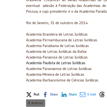
eventual adesão à Federação das Academias de L
Pessoa, e cujo presidente é o da Academia Paraiba
Rio de Janeiro, 31 de outubro de 2014.
Academia Brasileira de Letras Jurídicas
Academia Pernambucana de Letras Jurídicas
Academia Paraibana de Letras Jurídicas
Academia de Letras Jurídicas da Bahia
Academia Paraense de Letras Jurídicas
Academia Paulista de Letras Jurídicas
Academia Paranaense de Letras Jurídicas
Academia Mineira de Letras Jurídicas
Academia Barbacenense de Ciências Jurídicas
Share on Social Media
Post
Share
Share
E-mail
Artigo anterior: Presidente da APLJ é reconduzido à
Anterior