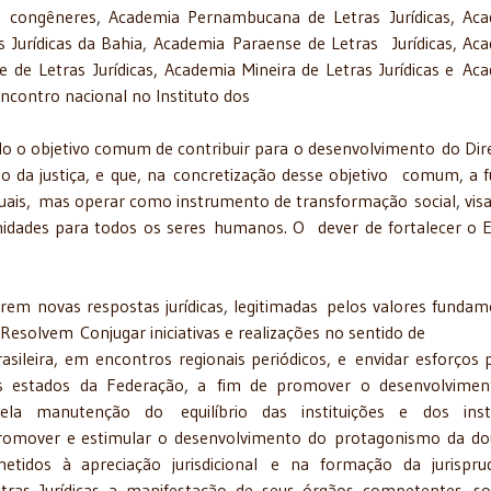
uas congêneres, Academia Pernambucana de Letras Jurídicas, Ac
s Jurídicas da Bahia, Academia Paraense de Letras Jurídicas, Ac
e de Letras Jurídicas, Academia Mineira de Letras Jurídicas e Ac
ncontro nacional no Instituto dos
ndo o objetivo comum de contribuir para o desenvolvimento do Dire
ção da justiça, e que, na concretização desse objetivo comum, a 
viduais, mas operar como instrumento de transformação social, vis
nidades para todos os seres humanos. O dever de fortalecer o 
rem novas respostas jurídicas, legitimadas pelos valores fundam
, Resolvem Conjugar iniciativas e realizações no sentido de
rasileira, em encontros regionais periódicos, e envidar esforços 
s estados da Federação, a fim de promover o desenvolvimen
la manutenção do equilíbrio das instituições e dos insti
. Promover e estimular o desenvolvimento do protagonismo da do
etidos à apreciação jurisdicional e na formação da jurispru
Letras Jurídicas a manifestação de seus órgãos competentes s