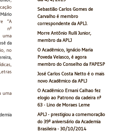
ocação
Sebastião Carlos Gomes de
 Mário
Carvalho é membro
re “A
correspondente da APLJ.
ei nº
Morre Antônio Rulli Junior,
 uma
membro da APLJ
osé da
O Acadêmico, Ignácio Maria
io, no
Poveda Velasco, é agora
reira,
membro do Conselho da FAPESP
icas,
etras
José Carlos Costa Netto é o mais
novo Acadêmico da APLJ
O Acadêmico Ernani Calhao fez
iu uma
elogio ao Patrono da cadeira nº
63 - Lino de Moraes Leme
APLJ - prestigiou a comemoração
demia
do 39º aniversário da Academia
Brasileira - 30/10/2014