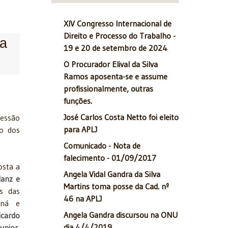
XIV Congresso Internacional de
Direito e Processo do Trabalho -
ia
19 e 20 de setembro de 2024
O Procurador Elival da Silva
Ramos aposenta-se e assume
profissionalmente, outras
funções.
José Carlos Costa Netto foi eleito
sessão
para APLJ
o dos
Comunicado - Nota de
falecimento - 01/09/2017
osta a
Angela Vidal Gandra da Silva
anz e
Martins toma posse da Cad. nº
s das
46 na APLJ
aná e
Angela Gandra discursou na ONU
icardo
dia 4/4/2019
unior
,