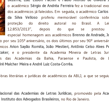
o acadêmico
Sérgio de Andréa Ferreira
fez a tradicional ev
dos acadêmicos já falecidos. Em seguida, o acadêmico
Carlos
da Silva Velloso
proferiu memorável conferência sob
proteção do direito autoral no Brasil. A L
12.853/2013”, depois do que se prestou
especial homenagem aos acadêmicos
Brenno de Andrade, J
ro por seu 105º aniversário, os dois últimos por seu 90º aniversár
micos
Arion Sayão Romita, João Mestieri, Antônio Celso Alves Pe
taker
, e o presidente da Academia Mineira de Letras Juríd
es das Academias da Bahia, Paraense e Paulista, de L
dré Malcher Meira e André Luiz Costa-Corrêa.
bras literárias e jurídicas de acadêmicos da ABLJ, a que se segu
acional das Academias de Letras Jurídicas
, promovido pela
Aca
o
Instituto dos Advogados Brasileiros
, no Rio de Janeiro.