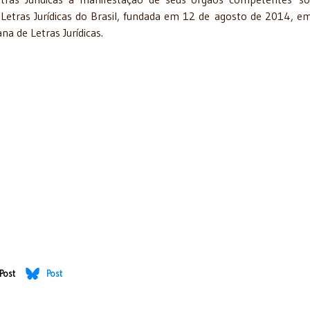
etras Jurídicas do Brasil, fundada em 12 de agosto de 2014, e
na de Letras Jurídicas.
Post
Post
 Comissão de Direitos Humanos da USP - 14/12/2014