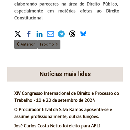
elaborando pareceres na área de Direito Público,
especialmente em matérias afetas ao Direito
Constitucional.
Share on Social Media
Artigo anterior: O Acadêmico, José Carlos Costa Netto, particip
Próximo artigo: José Carlos Costa Netto é o mais 
Anterior
Próximo
Notícias mais lidas
XIV Congresso Internacional de Direito e Processo do
Trabalho - 19 e 20 de setembro de 2024
O Procurador Elival da Silva Ramos aposenta-se e
assume profissionalmente, outras funções.
José Carlos Costa Netto foi eleito para APLJ