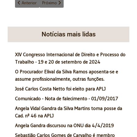
Artigo anterior: Manifesto da Academia Paulista de Letras Jurídi
Próximo artigo: Convite para lançamento obra col
Anterior
Próximo
Notícias mais lidas
XIV Congresso Internacional de Direito e Processo do
Trabalho - 19 e 20 de setembro de 2024
O Procurador Elival da Silva Ramos aposenta-se e
assume profissionalmente, outras funções.
José Carlos Costa Netto foi eleito para APLJ
Comunicado - Nota de falecimento - 01/09/2017
Angela Vidal Gandra da Silva Martins toma posse da
Cad. nº 46 na APLJ
Angela Gandra discursou na ONU dia 4/4/2019
Sebastião Carlos Gomes de Carvalho é membro