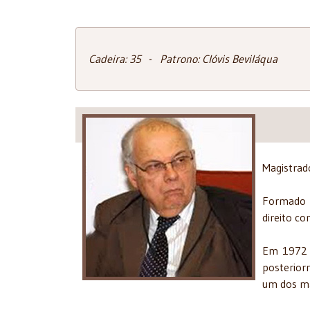
Cadeira: 35 - Patrono: Clóvis Beviláqua
Magistrado
Formado e
direito c
Em 1972 f
posterior
um dos ma