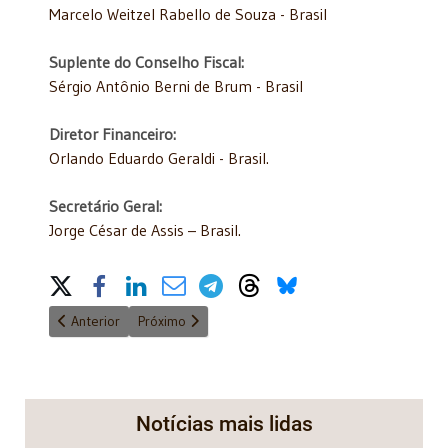
Marcelo Weitzel Rabello de Souza - Brasil
Suplente do Conselho Fiscal:
Sérgio Antônio Berni de Brum - Brasil
Diretor Financeiro:
Orlando Eduardo Geraldi - Brasil.
Secretário Geral:
Jorge César de Assis – Brasil.
Share on Social Media
Artigo anterior: A Acadêmica Angela Gandra participou do 8.º Co
Próximo artigo: Seminário 06 de abril: A jurisdição 
Anterior
Próximo
Notícias mais lidas