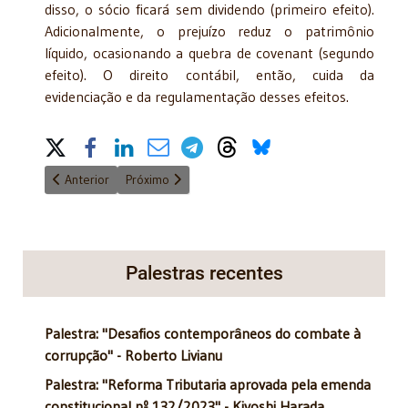
disso, o sócio ficará sem dividendo (primeiro efeito).
Adicionalmente, o prejuízo reduz o patrimônio
líquido, ocasionando a quebra de covenant (segundo
efeito). O direito contábil, então, cuida da
evidenciação e da regulamentação desses efeitos.
Share on Social Media
Artigo anterior: "Moralidade e Omissão na Gestão da Coisa Públ
Próximo artigo: "O principio da igualdade" - 26/1/
Anterior
Próximo
Palestras recentes
Palestra: "Desafios contemporâneos do combate à
corrupção" - Roberto Livianu
Palestra: "Reforma Tributaria aprovada pela emenda
constitucional nº 132/2023" - Kiyoshi Harada