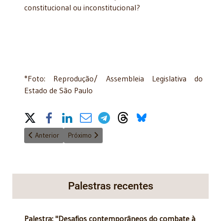
constitucional ou inconstitucional?
*Foto: Reprodução/ Assembleia Legislativa do
Estado de São Paulo
Share on Social Media
Artigo anterior: "Novos Instrumentos permitem concretizar Dir
Próximo artigo: "25 Anos da Constituição" - 12/12
Anterior
Próximo
Palestras recentes
Palestra: "Desafios contemporâneos do combate à