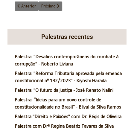
Artigo anterior: O STF e a fronteira do equilíbrio democrático
Próximo artigo: A disputa pelas competências – O
Anterior
Próximo
Palestras recentes
Palestra: "Desafios contemporâneos do combate à
corrupção" - Roberto Livianu
Palestra: "Reforma Tributaria aprovada pela emenda
constitucional nº 132/2023" - Kiyoshi Harada
Palestra: "O futuro da justiça - José Renato Nalini
Palestra: “Ideias para um novo controle de
constitucionalidade no Brasil” - Elival da Silva Ramos
Palestra "Direito e Paixões" com Dr. Régis de Oliveira
Palestra com Drª Regina Beatriz Tavares da Silva