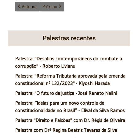
Artigo anterior: DONALD TRUMP
Próximo artigo: A Justiça deve ser célere? Reflexõe
Anterior
Próximo
Palestras recentes
Palestra: "Desafios contemporâneos do combate à
corrupção" - Roberto Livianu
Palestra: "Reforma Tributaria aprovada pela emenda
constitucional nº 132/2023" - Kiyoshi Harada
Palestra: "O futuro da justiça - José Renato Nalini
Palestra: “Ideias para um novo controle de
constitucionalidade no Brasil” - Elival da Silva Ramos
Palestra "Direito e Paixões" com Dr. Régis de Oliveira
Palestra com Drª Regina Beatriz Tavares da Silva