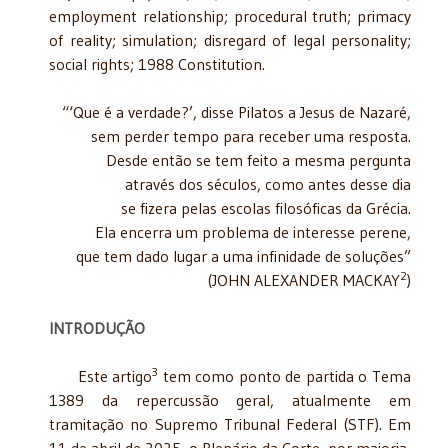
employment relationship; procedural truth; primacy
of reality; simulation; disregard of legal personality;
social rights; 1988 Constitution.
“‘Que é a verdade?’, disse Pilatos a Jesus de Nazaré,
sem perder tempo para receber uma resposta.
Desde então se tem feito a mesma pergunta
através dos séculos, como antes desse dia
se fizera pelas escolas filosóficas da Grécia.
Ela encerra um problema de interesse perene,
que tem dado lugar a uma infinidade de soluções”
2
(JOHN ALEXANDER MACKAY
)
INTRODUÇÃO
3
Este artigo
tem como ponto de partida o Tema
1389 da repercussão geral, atualmente em
tramitação no Supremo Tribunal Federal (STF). Em
11 de abril de 2025, o Plenário da Corte, por maioria,